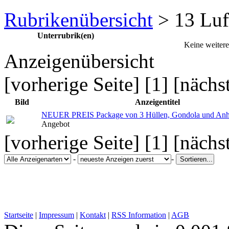
Rubrikenübersicht
> 13 Luf
Unterrubrik(en)
Keine weiter
Anzeigenübersicht
[vorherige Seite] [1] [nächs
Bild
Anzeigentitel
NEUER PREIS Package von 3 Hüllen, Gondola und Anh
Angebot
[vorherige Seite] [1] [nächs
-
-
Startseite
|
Impressum
|
Kontakt
|
RSS Information
|
AGB